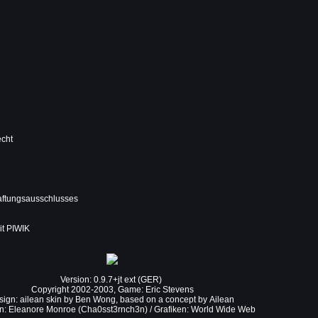
echt
aftungsausschlusses
it PIWIK
Version: 0.9.7+jt ext (GER)
Copyright 2002-2003, Game: Eric Stevens
ign: ailean skin by
Ben Wong
, based on a concept by
Ailean
n: Eleanore Monroe (Cha0sst3rnch3n) / Grafiken: World Wide Web