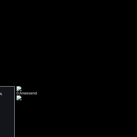
0 Anwesend
SA