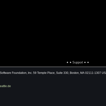
Support
✦ ✦
✦ ✦
 Software Foundation, Inc. 59 Temple Place, Suite 330, Boston, MA 02111-1307 U
attle.de