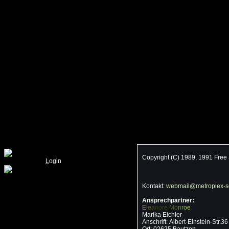
Copyright (C) 1989, 1991 Free
L
ogin
Kontakt:
webmail@metroplex-se
Ansprechpartner:
E
l
e
a
n
o
re
M
o
n
r
o
e
Marika Eichler
Anschrift: Albert-Einstein-Str.36